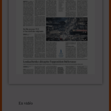
En vidéo