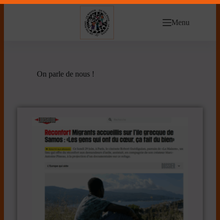
Menu
On parle de nous !