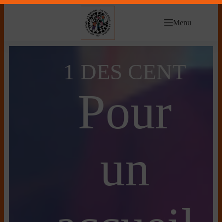
Menu
1 DES CENT
Pour
un