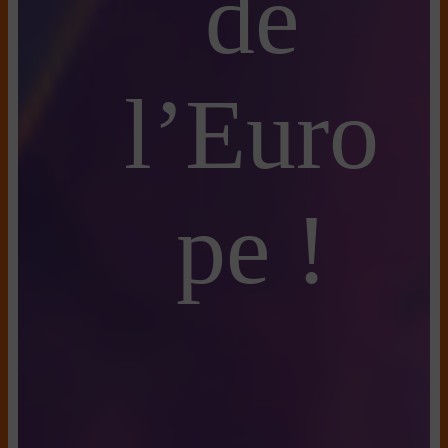
de
l’Euro
pe !