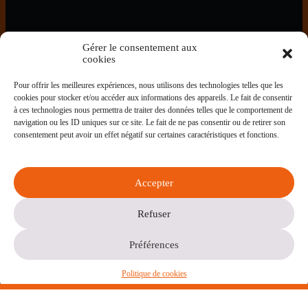
Contact
Gérer le consentement aux
cookies
Adresse
10 Chemin du Sablot,
Pour offrir les meilleures expériences, nous utilisons des technologies telles que les
33240 Saint-André de Cubzac,
cookies pour stocker et/ou accéder aux informations des appareils. Le fait de consentir
FRANCE
à ces technologies nous permettra de traiter des données telles que le comportement de
Email:
navigation ou les ID uniques sur ce site. Le fait de ne pas consentir ou de retirer son
contact@lamaison-ontheroad.org
consentement peut avoir un effet négatif sur certaines caractéristiques et fonctions.
En savoir plus
Accepter
Politique de confidentialité
Politique de cookies
Refuser
Mentions Légales
Préférences
Copyright © 2026 - Thème WordPress par
Politique de cookies
CreativeThemes
.