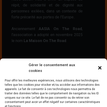
répit, de solidarité et de dignité aux
personnes exilées, dans un contexte de
forte précarité aux portes de l’Europe..
Anciennement
AASIA On The Road
,
l’association a adopté en novembre 2025
le nom
La Maison On The Road
.
Contact
Gérer le consentement aux
Adresse
cookies
10 Chemin du Sablot,
33240 Saint-André de Cubzac,
Pour offrir les meilleures expériences, nous utilisons des technologies
telles que les cookies pour stocker et/ou accéder aux informations des
FRANCE
appareils. Le fait de consentir à ces technologies nous permettra de
Email:
traiter des données telles que le comportement de navigation ou les ID
contact@lamaison-ontheroad.org
uniques sur ce site. Le fait de ne pas consentir ou de retirer son
consentement peut avoir un effet négatif sur certaines caractéristiques
et fonctions.