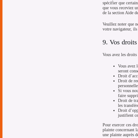
spécifier que certai
que vous receviez un
de la section Aide d
Veuillez noter que n
votre navigateur, il
9. Vos droit
Vous avez les droits
Vous avez l
seront cons
Droit d’acc
Droit de re
personnelle
Si vous nou
faire suppr
Droit de tr
les transfé
Droit d’opp
justifient c
Pour exercer ces dro
plainte concernant l
une plainte auprès d