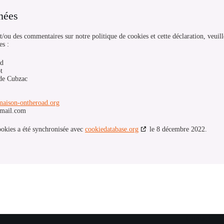
nées
t/ou des commentaires sur notre politique de cookies et cette déclaration, veuille
es :
d
t
de Cubzac
amaison-ontheroad.org
mail.com
ookies a été synchronisée avec
cookiedatabase.org
le 8 décembre 2022.
Contact