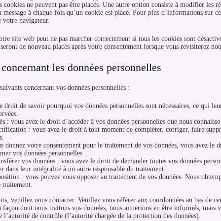
ns cookies ne peuvent pas être placés. Une autre option consiste à modifier les r
 message à chaque fois qu’un cookie est placé. Pour plus d’informations sur ce
e votre navigateur.
otre site web peut ne pas marcher correctement si tous les cookies sont désacti
s seront de nouveau placés après votre consentement lorsque vous revisiterez not
s concernant les données personnelles
 suivants concernant vos données personnelles :
e droit de savoir pourquoi vos données personnelles sont nécessaires, ce qui leu
ervées.
ès : vous avez le droit d’accéder à vos données personnelles que nous connaisso
ctification : vous avez le droit à tout moment de compléter, corriger, faire su
s.
s donnez votre consentement pour le traitement de vos données, vous avez le d
imer vos données personnelles.
ansférer vos données : vous avez le droit de demander toutes vos données person
rer dans leur intégralité à un autre responsable du traitement.
osition : vous pouvez vous opposer au traitement de vos données. Nous obtempé
e traitement.
its, veuillez nous contacter. Veuillez vous référer aux coordonnées au bas de ce
a façon dont nous traitons vos données, nous aimerions en être informés, mais 
e l’autorité de contrôle (l’autorité chargée de la protection des données).