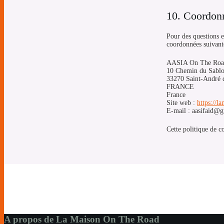
10. Coordon
Pour des questions e
coordonnées suivant
AASIA On The Roa
10 Chemin du Sablo
33270 Saint-André 
FRANCE
France
Site web :
https://l
E-mail :
aasifaid@
g
Cette politique de c
A propos de La Maison On The Road