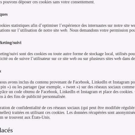
s pouvons déposer ces cookies sans votre consentement.
iques
ookies statistiques afin d’optimiser l’expérience des internautes sur notre site w
tions sur l’utilisation de notre site web. Nous demandons votre permission pour
keting/suivi
ting/suivi sont des cookies ou toute autre forme de stockage local, utilisés pour 
icité ou de suivre l’utilisateur sur ce site web ou sur plusieurs sites web dans de
x
 nous avons inclus du contenu provenant de Facebook, LinkedIn et Instagram p
« pin ») ou les partager (par exemple, « tweet ») sur des réseaux sociaux comm
grâce un code obtenu de Facebook, LinkedIn et Instagram et place des cookies. C
ns à des fins de publicité personnalisée.
laration de confidentialité de ces réseaux sociaux (qui peut être modifiée réguliè
elles) traitées en utilisant ces cookies. Les données récupérées sont anonymisé
am se trouvent aux États-Unis.
lacés