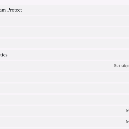
am Protect
tics
Statisti
M
M