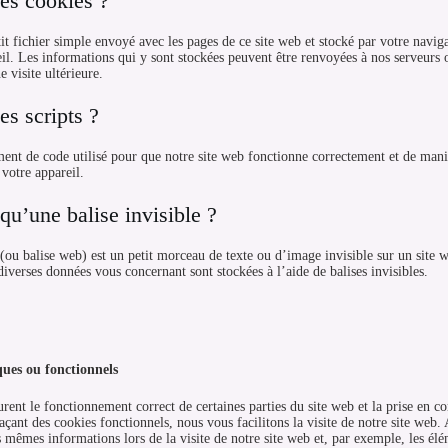
les cookies ?
it fichier simple envoyé avec les pages de ce site web et stocké par votre naviga
il. Les informations qui y sont stockées peuvent être renvoyées à nos serveurs o
 visite ultérieure.
es scripts ?
ment de code utilisé pour que notre site web fonctionne correctement et de maniè
 votre appareil.
qu’une balise invisible ?
(ou balise web) est un petit morceau de texte ou d’image invisible sur un site web
diverses données vous concernant sont stockées à l’aide de balises invisibles.
ques ou fonctionnels
urent le fonctionnement correct de certaines parties du site web et la prise en c
açant des cookies fonctionnels, nous vous facilitons la visite de notre site web. 
es mêmes informations lors de la visite de notre site web et, par exemple, les él