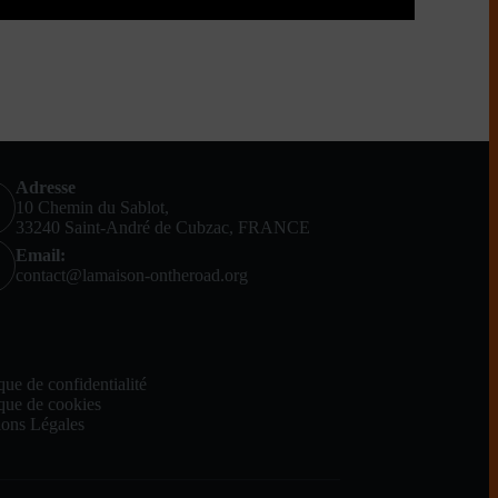
Adresse
10 Chemin du Sablot,
33240 Saint-André de Cubzac, FRANCE
Email:
contact@lamaison-ontheroad.org
lus
ique de confidentialité
ique de cookies
ons Légales