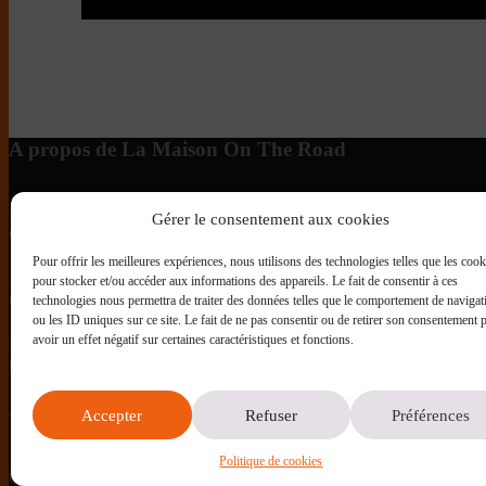
A propos de La Maison On The Road
La Maison On The Road
est une association loi 1901 engagée aup
Gérer le consentement aux cookies
Grèce.
Pour offrir les meilleures expériences, nous utilisons des technologies telles que les cook
À travers
La Maison de Samos
, halte de jour située à proximité du
pour stocker et/ou accéder aux informations des appareils. Le fait de consentir à ces
repas, des activités socio-culturelles, un soutien psychosocial et un
technologies nous permettra de traiter des données telles que le comportement de navigat
ou les ID uniques sur ce site. Le fait de ne pas consentir ou de retirer son consentement 
avoir un effet négatif sur certaines caractéristiques et fonctions.
Notre action vise à offrir un espace de répit, de solidarité et de dig
précarité aux portes de l’Europe..
Anciennement
AASIA On The Road
, l’association a adopté en n
Accepter
Refuser
Préférences
Politique de cookies
Copyright © 2026 - Thème WordPress par
CreativeThemes
.