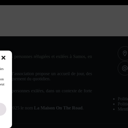
Contact
rès des personnes réfugiées et exilées à Samos, en
ies
 camp, l’association propose un accueil de jour, des
 accompagnement du quotidien.
ion
peut
En savoir p
nité aux personnes exilées, dans un contexte de forte
Polit
Polit
ovembre 2025 le nom
La Maison On The Road
.
Menti