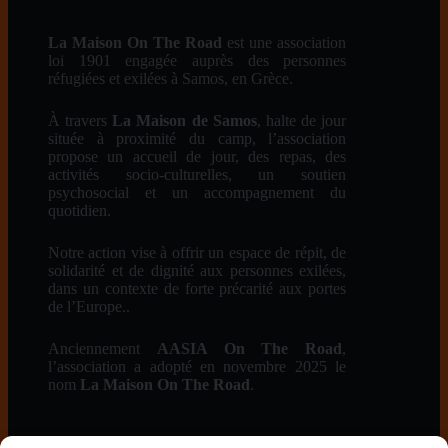
La Maison On The Road
est une association
loi 1901 engagée auprès des personnes
réfugiées et exilées à Samos, en Grèce.
À travers
La Maison de Samos
, halte de jour
située à proximité du camp, l’association
propose un accueil de jour, des repas, des
activités socio-culturelles, un soutien
psychosocial et un accompagnement du
quotidien.
Notre action vise à offrir un espace de répit, de
solidarité et de dignité aux personnes exilées,
dans un contexte de forte précarité aux portes
de l’Europe..
Anciennement
AASIA On The Road
,
l’association a adopté en novembre 2025 le
nom
La Maison On The Road
.