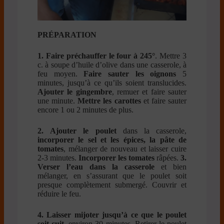
PRÉPARATION
1.
Faire préchauffer le four à 245°
. Mettre 3
c. à soupe d’huile d’olive dans une casserole, à
feu moyen.
Faire sauter les oignons
5
minutes, jusqu’à ce qu’ils soient translucides.
Ajouter le gingembre
, remuer et faire sauter
une minute.
Mettre les carottes
et faire sauter
encore 1 ou 2 minutes de plus.
2.
Ajouter le poulet
dans la casserole,
incorporer le sel et les épices, la pâte de
tomates
, mélanger de nouveau et laisser cuire
2-3 minutes.
Incorporer les tomates
râpées.
3.
Verser l’eau dans la casserole
et bien
mélanger, en s’assurant que le poulet soit
presque complètement submergé. Couvrir et
réduire le feu.
4.
Laisser mijoter jusqu’à ce que le poulet
soit cuit
, environ 30 minutes. Retirer le poulet