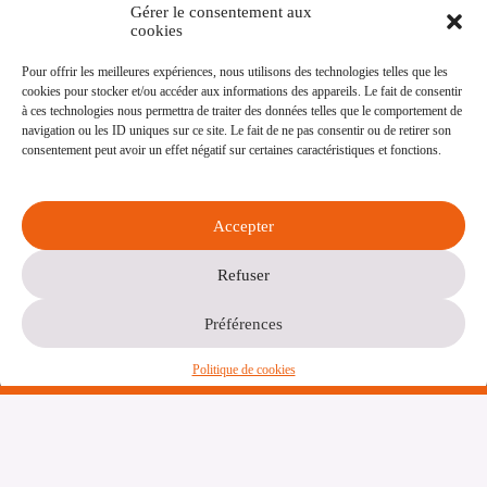
Contact
Gérer le consentement aux
cookies
Adresse
10 Chemin du Sablot,
Pour offrir les meilleures expériences, nous utilisons des technologies telles que les
33240 Saint-André de Cubzac,
cookies pour stocker et/ou accéder aux informations des appareils. Le fait de consentir
FRANCE
à ces technologies nous permettra de traiter des données telles que le comportement de
Email:
navigation ou les ID uniques sur ce site. Le fait de ne pas consentir ou de retirer son
contact@lamaison-ontheroad.org
consentement peut avoir un effet négatif sur certaines caractéristiques et fonctions.
En savoir plus
Accepter
Politique de confidentialité
Politique de cookies
Refuser
Mentions Légales
Préférences
Copyright © 2026 - Thème WordPress par
Politique de cookies
CreativeThemes
.