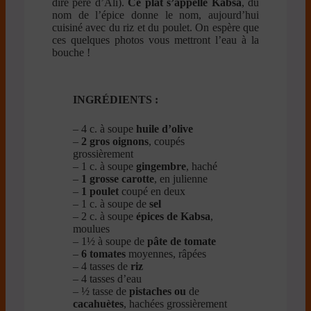
dire père d’Ali).
Ce plat s’appelle Kabsa
, du
nom de l’épice donne le nom, aujourd’hui
cuisiné avec du riz et du poulet. On espère que
ces quelques photos vous mettront l’eau à la
bouche !
INGRÉDIENTS :
– 4 c. à soupe
huile d’olive
–
2 gros oignons
, coupés
grossièrement
– 1 c. à soupe
gingembre
, haché
–
1 grosse carotte
, en julienne
–
1 poulet
coupé en deux
– 1 c. à soupe de
sel
– 2 c. à soupe
épices de Kabsa
,
moulues
– 1½ à soupe de
pâte de tomate
–
6 tomates
moyennes, râpées
– 4 tasses de
riz
– 4 tasses d’eau
– ½ tasse de
pistaches ou
de
cacahuètes
, hachées grossièrement