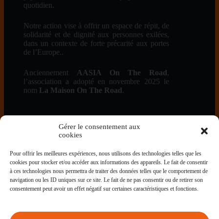
quotidien.
Notre action vise à offrir un espace de répit, de
solidarité et de dignité aux personnes exilées,
dans un contexte de forte précarité aux portes
de l’Europe..
Anciennement
AASIA On The Road
,
l’association a adopté en novembre 2025 le
nom
La Maison On The Road
.
Contact
Gérer le consentement aux
cookies
Adresse
10 Chemin du Sablot,
Pour offrir les meilleures expériences, nous utilisons des technologies telles que les
33240 Saint-André de Cubzac,
cookies pour stocker et/ou accéder aux informations des appareils. Le fait de consentir
FRANCE
à ces technologies nous permettra de traiter des données telles que le comportement de
Email:
navigation ou les ID uniques sur ce site. Le fait de ne pas consentir ou de retirer son
contact@lamaison-ontheroad.org
consentement peut avoir un effet négatif sur certaines caractéristiques et fonctions.
En savoir plus