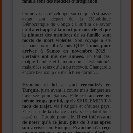
famille sont des modèles d’intégration.
On ne va pas développer sur ce qui s’est passé
avant son départ de la République
Démocratique du Congo ; il suffira de savoir
qu
’il a échappé à la mort par miracle et que
la plupart des membres de sa famille sont
morts de mort violente
. Son voyage a été
« chanceux » :
il n’a mis QUE 1 mois pour
arriver à Samos en novembre 2019 !
Certains ont mis des années.
En tout cas,
malgré l’amitié et l’amour dont il est entouré,
malgré les soins qu’il a pu recevoir, Chançard a
encore beaucoup de mal à bien dormir…
Francine et lui se sont rencontrés en
Turquie,
juste avant la courte mais dangereuse
traversée pour Samos.
Elle est arrivée en
même temps que lui, après SEULEMENT 8
mois de trajet
, via l’Angola et d’autres pays.
Elle a eu de la chance : cela s’est plutôt bien
passé en Turquie pour elle.
Il est intéressant
de noter qu’à ce jour, plus de 3 ans après
son arrivée en Europe, Francine n’a reçu
aucune réponse pour sa demande d’asile
!