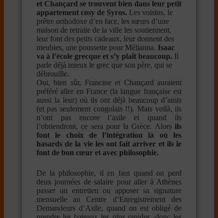
et Chançard se trouvent bien dans leur petit
appartement cosy de Syros.
Les voisins, le
prêtre orthodoxe d’en face, les sœurs d’une
maison de retraite de la ville les soutiennent,
leur font des petits cadeaux, leur donnent des
meubles, une poussette pour Mélianna.
Isaac
va à l’école grecque et s’y plaît beaucoup.
Il
parle déjà mieux le grec que son père, qui se
débrouille.
Oui, bien sûr, Francine et Chançard auraient
préféré aller en France (la langue française est
aussi la leur) où ils ont déjà beaucoup d’amis
(et pas seulement congolais !!). Mais voilà, ils
n’ont pas encore l’asile et quand ils
l’obtiendront, ce sera pour la Grèce. Alors
ils
font le choix de l’intégration là où les
hasards de la vie les ont fait arriver et ils le
font de bon cœur et avec philosophie.
De la philosophie, il en faut quand on perd
deux journées de salaire pour aller à Athènes
passer un entretien ou apposer sa signature
mensuelle au Centre d’Enregistrement des
Demandeurs d’Asile, quand on est obligé de
prendre les bateaux les plus rapides -donc les