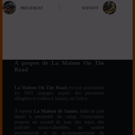
PRÉCÉDENT
SUIVANT
A propos de La Maison On The
Road
La Maison On The Road
est une association
loi 1901 engagée auprès des personnes
réfugiées et exilées à Samos, en Grèce.
À travers
La Maison de Samos
, halte de jour
située à proximité du camp, l’association
propose un accueil de jour, des repas, des
activités socio-culturelles, un soutien
psychosocial et un accompagnement du