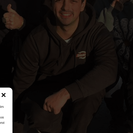
ies
ion
peut