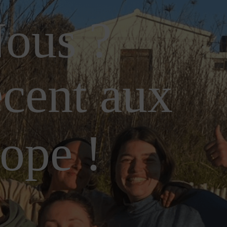
ous ?
écent aux
rope !