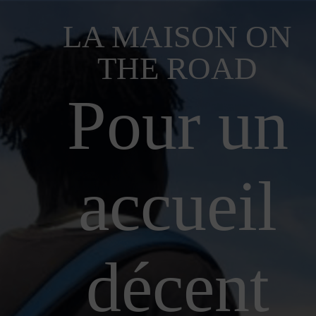
LA MAISON ON
THE ROAD
Pour un
accueil
décent