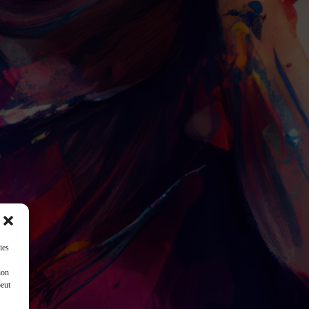
ies
ion
peut