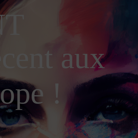
NT
écent aux
rope !